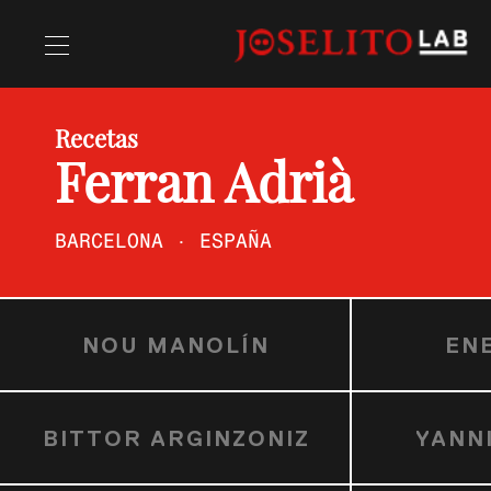
Recetas
Recetas
Ferran Adrià
Chefs
BARCELONA · ESPAÑA
NOU MANOLÍN
EN
BITTOR ARGINZONIZ
YANN