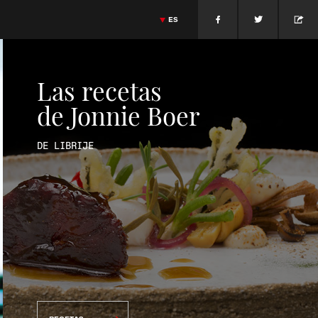
ES
sa
Cocina Holandesa
Jonnie Boer
Massimiliano Alajmo
Cocina Italiana
>
ENGLISH
OTO
GIETHROON · PAÍSES BAJOS
JONNIE BOER
MASSIMILIANO ALAJMO
>
FRANÇAIS
PADUA · ITALIA
Las recetas
>
PORTUGUÊS
de Jonnie Boer
>
ITALIANO
>
DEUTSCH
>
DANSK
DE LIBRIJE
>
日本語
>
РУССКИЙ
>
中文