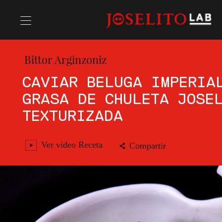
Bittor Arginzoniz
Recetas
CAVIAR BELUGA IMPERIA
GRASA DE CHULETA JOSE
Chefs
TEXTURIZADA
Ver video Receta
Compartir