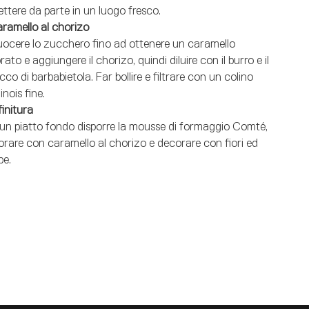
ttere da parte in un luogo fresco.
ramello al chorizo
ocere lo zucchero fino ad ottenere un caramello
rato e aggiungere il chorizo, quindi diluire con il burro e il
cco di barbabietola. Far bollire e filtrare con un colino
inois fine.
finitura
 un piatto fondo disporre la mousse di formaggio Comté,
rorare con caramello al chorizo e decorare con fiori ed
be.