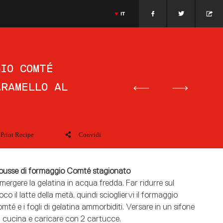
IT
nese
Cucina Olandese
Jonnie Boer
Massimiliano Alajmo
Cucina Italiana
>
ESPAÑOL
AMAMOTO
GIETHROON · PAÍSES BAJOS
JONNIE BOER
MASSIMILIANO ALAJMO
>
ENGLISH
PADOVA · ITALIA
>
FRANÇAIS
GIO COMTÉ
>
PORTUGUÊS
ARAMELLO AL
>
DEUTSCH
>
DANSK
>
日本語
>
РУССКИЙ
>
中文
Print Recipe
Convidi
usse di formaggio Comté stagionato
mergere la gelatina in acqua fredda. Far ridurre sul
oco il latte della metà, quindi sciogliervi il formaggio
mté e i fogli di gelatina ammorbiditi. Versare in un sifone
 cucina e caricare con 2 cartucce.