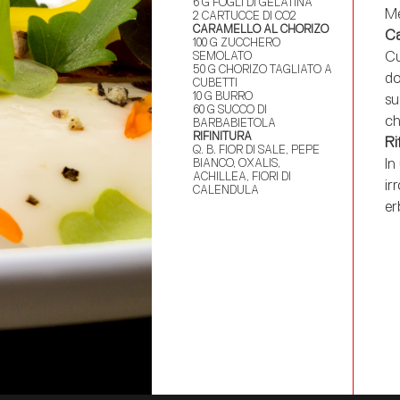
6 G FOGLI DI GELATINA
Me
2 CARTUCCE DI CO2
CARAMELLO AL CHORIZO
Ca
100 G ZUCCHERO
Cu
SEMOLATO
50 G CHORIZO TAGLIATO A
do
CUBETTI
10 G BURRO
su
60 G SUCCO DI
ch
BARBABIETOLA
RIFINITURA
Ri
Q. B. FIOR DI SALE, PEPE
In
BIANCO, OXALIS,
ACHILLEA, FIORI DI
ir
CALENDULA
er