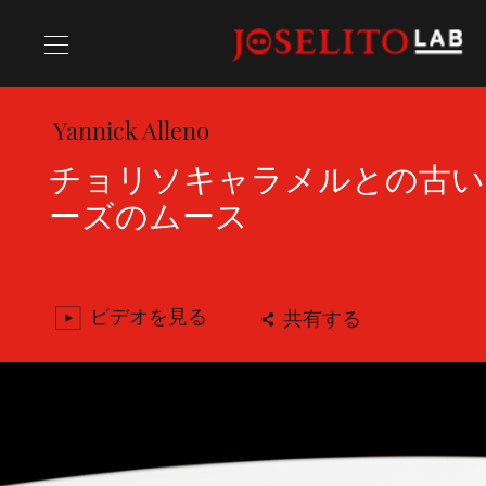
Yannick Alleno
レシピ
チョリソキャラメルとの古い
ーズのムース
シェフ
ビデオを見る
共有する