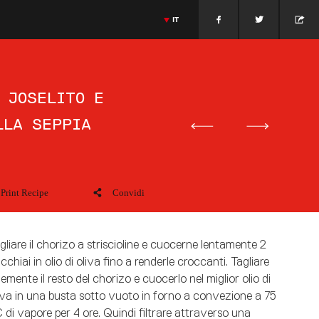
IT
nese
Cucina Olandese
Jonnie Boer
Massimiliano Alajmo
Cucina Italiana
>
ESPAÑOL
AMAMOTO
GIETHROON · PAÍSES BAJOS
JONNIE BOER
MASSIMILIANO ALAJMO
>
ENGLISH
PADOVA · ITALIA
>
FRANÇAIS
 JOSELITO E
>
PORTUGUÊS
LLA SEPPIA
>
DEUTSCH
>
DANSK
>
日本語
>
РУССКИЙ
>
中文
Print Recipe
Convidi
gliare il chorizo a striscioline e cuocerne lentamente 2
cchiai in olio di oliva fino a renderle croccanti. Tagliare
nemente il resto del chorizo e cuocerlo nel miglior olio di
iva in una busta sotto vuoto in forno a convezione a 75
 di vapore per 4 ore. Quindi filtrare attraverso una