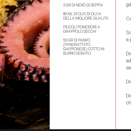
ga
3 GR DI NERO DI SEPPIA
80 ML DI OLIO DI OLIVA
Co
DELLA MIGLIORE QUALITÀ
PICCOLI POMODORI A
GRAPPOLO SECCHI
Sc
a 
50 GR DI PANKO
(PANGRATTATO
GIAPPONESE) COTTO IN
Di
BURRO DORATO
ad
sa
Di
Di
ch