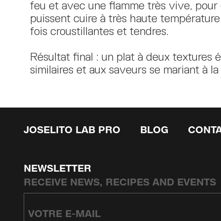
feu et avec une flamme très vive, pour 
puissent cuire à très haute température 
fois croustillantes et tendres.
Résultat final : un plat à deux texture
similaires et aux saveurs se mariant à la
JOSELITO LAB PRO
BLOG
CONT
NEWSLETTER
RECEIVE NEWS, RECIPES AND EVENTS