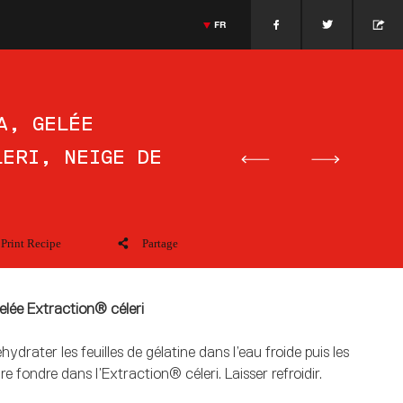
FR
 Japonaise
Jonnie Boer
Cuisine Dutch
Massimiliano Alajmo
Cuisine Italienne
>
ESPAÑOL
SEIJI YAMAMOTO
GIETHROON · PAÍSES BAJOS
JONNIE BOER
>
ENGLISH
PADOUE · ITALIA
MASSIMILIANO ALAJMO
>
PORTUGUÊS
A, GELÉE
>
ITALIANO
LERI, NEIGE DE
>
DEUTSCH
>
DANSK
>
日本語
>
РУССКИЙ
>
中文
Print Recipe
Partage
elée Extraction® céleri
hydrater les feuilles de gélatine dans l’eau froide puis les
ire fondre dans l’Extraction® céleri. Laisser refroidir.