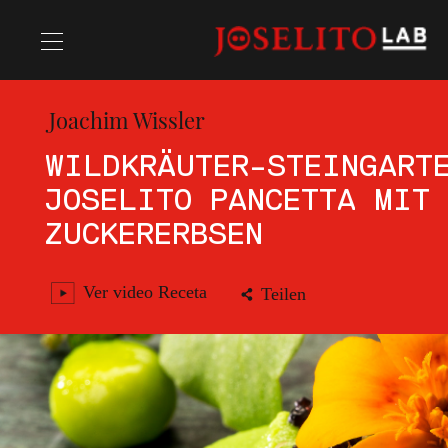
Joachim Wissler
Rezepte
WILDKRÄUTER-STEINGART
JOSELITO PANCETTA MIT
Chefs
ZUCKERERBSEN
Ver video Receta
Teilen