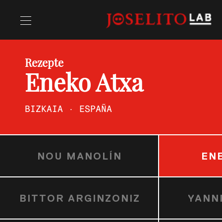
Rezepte
Rezepte
Eneko Atxa
Chefs
BIZKAIA · ESPAÑA
NOU MANOLÍN
EN
BITTOR ARGINZONIZ
YANN