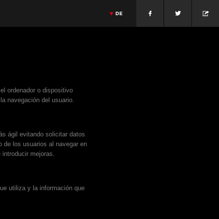
DE
üche
Niederländische Küche
Jonnie Boer
Massimiliano Alajmo
>
ESPAÑOL
MAMOTO
GIETHROON · PAÍSES BAJOS
JONNIE BOER
>
ENGLISH
PADUA · ITALIA
>
FRANÇAIS
>
PORTUGUÊS
>
ITALIANO
l ordenador o dispositivo
>
DANSK
 la navegación del usuario.
>
日本語
>
РУССКИЙ
>
中文
s ágil evitando solicitar datos
o de los usuarios al navegar en
 introducir mejoras.
ue utiliza y la información que