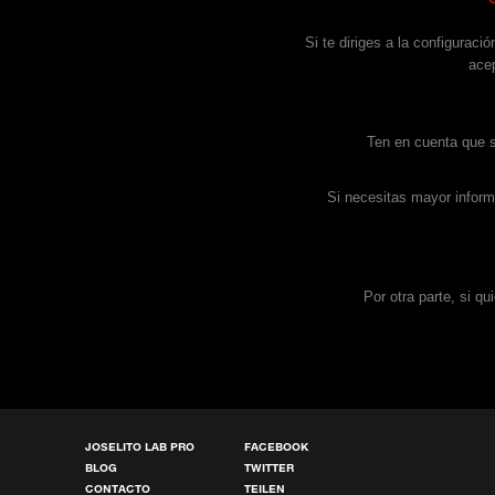
Si te diriges a la configuraci
acep
Ten en cuenta que s
Si necesitas mayor informa
Por otra parte, si qu
JOSELITO LAB PRO
FACEBOOK
BLOG
TWITTER
CONTACTO
TEILEN