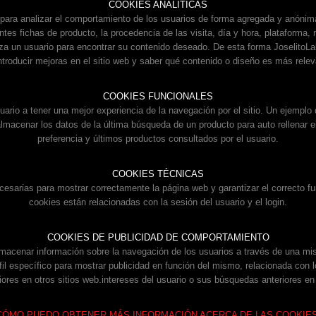
COOKIES ANALÍTICAS
 para analizar el comportamiento de los usuarios de forma agregada y anóni
entes fichas de producto, la procedencia de las visita, día y hora, plataforma,
iza un usuario para encontrar su contenido deseado. De esta forma JoselitoLa
introducir mejoras en el sitio web y saber qué contenido o diseño es más relev
COOKIES FUNCIONALES
ario a tener una mejor experiencia de la navegación por el sitio. Un ejemplo 
almacenar los datos de la última búsqueda de un producto para auto rellenar e
preferencia y últimos productos consultados por el usuario.
COOKIES TÉCNICAS
esarias para mostrar correctamente la página web y garantizar el correcto fu
cookies están relacionadas con la sesión del usuario y el login.
COOKIES DE PUBLICIDAD DE COMPORTAMIENTO
macenar información sobre la navegación de los usuarios a través de una m
rfil específico para mostrar publicidad en función del mismo, relacionada con l
ores en otros sitios web.intereses del usuario o sus búsquedas anteriores en 
CÓMO PUEDO OBTENER MÁS INFORMACIÓN ACERCA DE LAS COOKIES