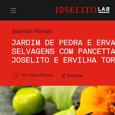
Joachim Wissler
Receitas
JARDIM DE PEDRA E ERV
SELVAGENS COM PANCETT
Chefs
JOSELITO E ERVILHA TO
Ver video Receta
Partilhar