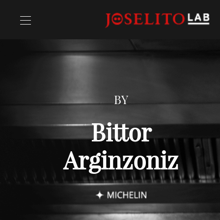
Receitas
BY
Chefs
Bittor
Arginzoniz