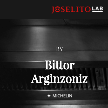
Recettes
BY
Chefs
Bittor
Arginzoniz