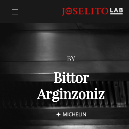
Opskrifter
BY
Chefs
Bittor
Arginzoniz