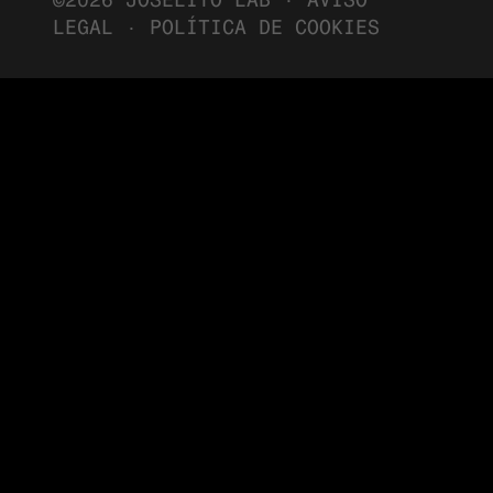
©2026 JOSELITO LAB ·
AVISO
LEGAL
·
POLÍTICA DE COOKIES