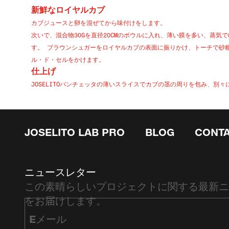
新鮮なロイヤルカブ
カブジュースと卵を混ぜてから味付けをします。
次いで、混合物
30G
を直径
20CM
のボウルに入れ、薄い膜を多い、蒸気で
す。 ブラウンシュガーをロイヤルカブの表面に振りかけ、トーチで砂
ル・ド・セルをかけます。
仕上げ
JOSELITO
パンチェッタの薄いスライスでカブの茎の周りを包み、別々
JOSELITO LAB PRO
BLOG
CONT
ニュースレター
この素晴らしいプロジェクトに関する最新ニ
をお届けします。