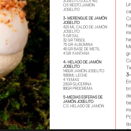
JOSELITO (OLLA 40)
Li
O,5 RESTO JAMÓN
JOSELITO
ca
Co
3- MERENGUE DE JAMÓN
JOSELITO
ha
420 ML CALDO DE JAMÓN
JOSELITO
mi
5 GR SAL
he
32 GR TRISOL
75 GR ALBÚMINA
Mi
40 GR BASE DE METIL
gr
4 GR XANTANA
Co
4- HELADO DE JAMÓN
JOSELITO
Ti
140GR JAMÓN JOSELITO
3
1000ML LECHE
4 YEMAS
En
20GR GLICERINA
tr
80GR PROCREMA
de
5-MEDIAS ESFERAS DE
JAMÓN JOSELITO
ti
C.S. HELADO DE JAMÓN
ma
Po
qu
Cu