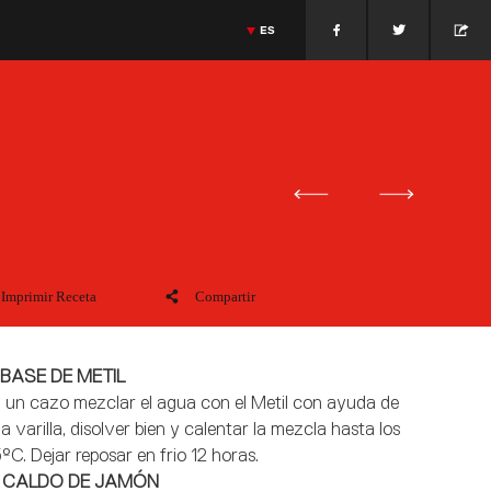
ES
sa
Cocina Holandesa
Jonnie Boer
Massimiliano Alajmo
Cocina Italiana
>
ENGLISH
OTO
GIETHROON · PAÍSES BAJOS
JONNIE BOER
MASSIMILIANO ALAJMO
>
FRANÇAIS
PADUA · ITALIA
>
PORTUGUÊS
>
ITALIANO
>
DEUTSCH
>
DANSK
>
日本語
>
РУССКИЙ
>
中文
Imprimir Receta
Compartir
 BASE DE METIL
 un cazo mezclar el agua con el Metil con ayuda de
a varilla, disolver bien y calentar la mezcla hasta los
ºC. Dejar reposar en frio 12 horas.
- CALDO DE JAMÓN