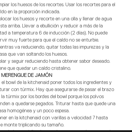
mpiar los huesos de los recortes. Usar los recortes para el
ldo en la proporción indicada.
locar los huesos y recorte en una olla y llenar de agua
sta arriba. Llevar a ebullición y reducir a más de la
tad a temperatura 6 de inducción (2 días). No puede
rvir muy fuerte para que el caldo no se enturbie.
entras va reduciendo, quitar todas las impurezas y la
asa que van soltando los huesos.
lar y seguir reduciendo hasta obtener sabor deseado.
ene que quedar un caldo cristalino.
- MERENGUE DE JAMÓN
 el bowl de la kitchenaid poner todos los ingredientes y
iturar con túrmix. Hay que asegurarse de pasar el brazo
 la túrmix por los bordes del bowl porque los polvos
enden a quedarse pegados. Triturar hasta que quede una
sa homogénea y un poco espesa.
ner en la kitchenaid con varillas a velocidad 7 hasta
e monte triplicando su tamaño.
ando haya triplicado su volumen comprobamos con la