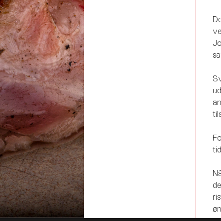
De
ve
Jo
sa
Sv
ud
an
ti
Fo
ti
Nå
de
ri
øn