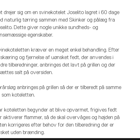
t drejer sig om en svinekotelet Joselito lagret i 60 dage
d naturlig tørring sammen med Skinker og pålæg fra
selito. Dette giver nogle unikke sundheds- og
nsemæssige egenskaber.
inekoteletten kræver en meget enkel behandling. Efter
skæring og fjernelse af uønsket fedt, der anvendes i
dre tilberedninger, anbringes det lavt på grillen og der
lsættes salt på oversiden.
rårsløg anbringes på grillen så der er tilberedt på samme
d som koteletten.
r koteletten begynder at blive opvarmet, frigives fedt
r aktiverer flammer, så de skal overvåges og højden på
sten korrigeres efter behov for den tilberedning der er
sket uden brænding.