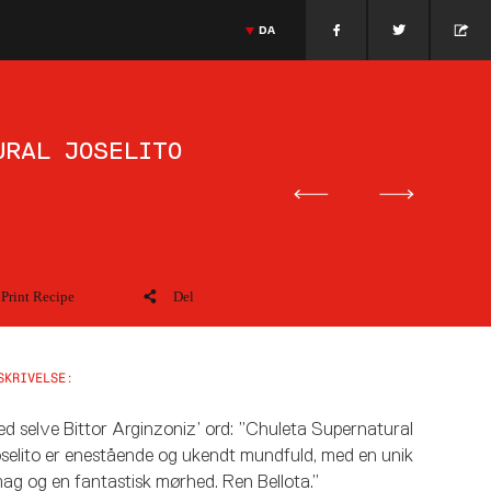
DA
Nederlandse keuken
Jonnie Boer
Massimiliano Alajmo
Italiaanse keuken
>
ESPAÑOL
GIETHROON · PAÍSES BAJOS
JONNIE BOER
MASSIMILIANO ALAJMO
>
ENGLISH
PADUA · ITALIA
>
FRANÇAIS
URAL JOSELITO
>
PORTUGUÊS
>
ITALIANO
>
DEUTSCH
>
日本語
>
РУССКИЙ
>
中文
Print Recipe
Del
SKRIVELSE:
d selve Bittor Arginzoniz’ ord: ”Chuleta Supernatural
selito er enestående og ukendt mundfuld, med en unik
ag og en fantastisk mørhed. Ren Bellota.”