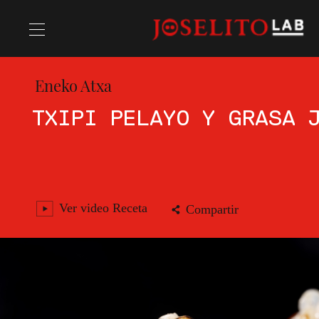
Eneko Atxa
Recetas
TXIPI PELAYO Y GRASA 
Chefs
Ver video Receta
Compartir