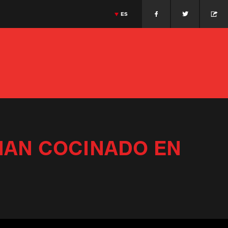
ES
sa
Cocina Holandesa
Jonnie Boer
Massimiliano Alajmo
Cocina Italiana
>
ENGLISH
OTO
GIETHROON · PAÍSES BAJOS
JONNIE BOER
MASSIMILIANO ALAJMO
>
FRANÇAIS
PADUA · ITALIA
>
PORTUGUÊS
>
ITALIANO
>
DEUTSCH
>
DANSK
>
日本語
>
РУССКИЙ
>
中文
 HAN COCINADO EN