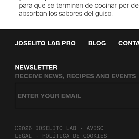
para que se terminen de cocinar por de
absorban los sabores del guiso.
JOSELITO LAB PRO
BLOG
CONT
NEWSLETTER
RECEIVE NEWS, RECIPES AND EVENTS
©2026 JOSELITO LAB ·
AVISO
LEGAL
·
POLÍTICA DE COOKIES