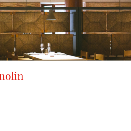
nolin
u