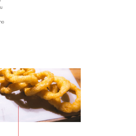
su
mo