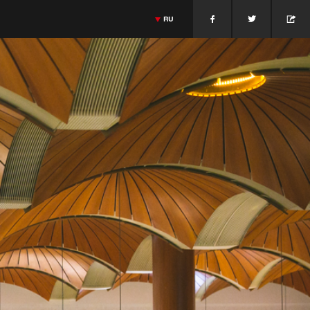
RU
isine
Dutch Cuisine
Jonnie Boer
Массимилиано Алаймо
Italian Cuisine
>
ESPAÑOL
AMAMOTO
GIETHROON · PAÍSES BAJOS
JONNIE BOER
МАССИМИЛИАНО АЛАЙМО
>
ENGLISH
ПАДУЯ · ITALIA
>
FRANÇAIS
>
PORTUGUÊS
>
ITALIANO
>
DEUTSCH
>
DANSK
>
日本語
>
中文