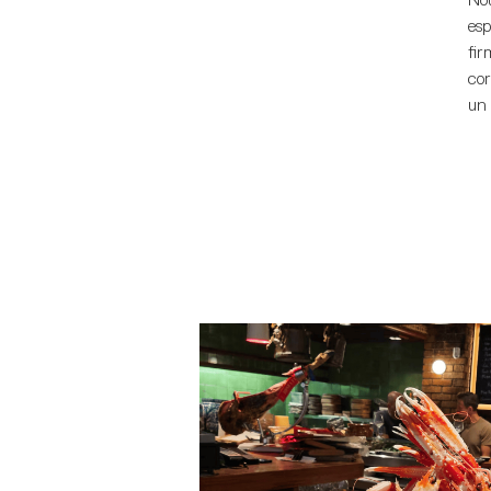
esp
fir
cor
un 