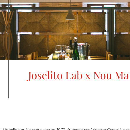
Joselito Lab x Nou Ma
 Manolín abrió sus puertas en 1972, fundado por Vicente Castelló y s