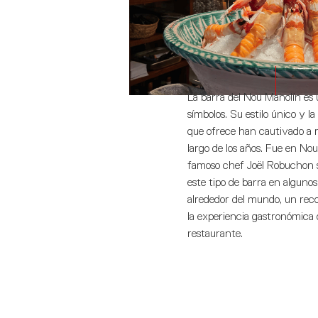
La barra del Nou Manolín es
símbolos. Su estilo único y la 
que ofrece han cautivado a mi
largo de los años. Fue en No
famoso chef Joël Robuchon se
este tipo de barra en alguno
alrededor del mundo, un reco
la experiencia gastronómica 
restaurante.