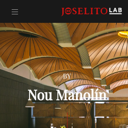
Recettes
Chefs
BY
Nou Manolín