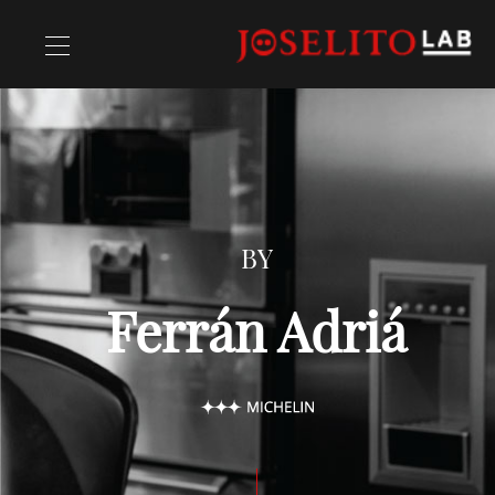
Ricette
Chefs
BY
Ferrán Adriá