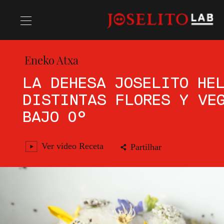
Eneko Atxa
Receitas
LA DEHESA JOSELITO HE
DISTINTAS FLORES Y VE
Chefs
BAJO 0°
Ver video Receta
Partilhar