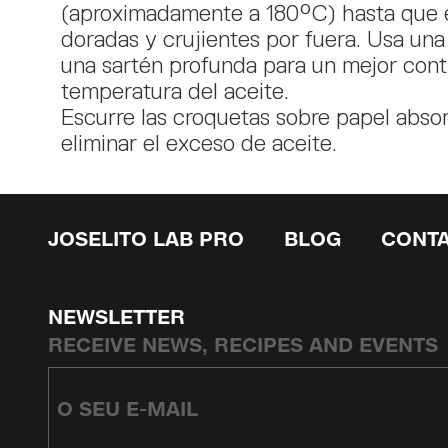
(aproximadamente a 180°C) hasta que 
doradas y crujientes por fuera. Usa una
una sartén profunda para un mejor contr
temperatura del aceite.
Escurre las croquetas sobre papel abso
eliminar el exceso de aceite.
JOSELITO LAB PRO
BLOG
CONT
NEWSLETTER
RECEIVE NEWS, RECIPES AND EVENTS