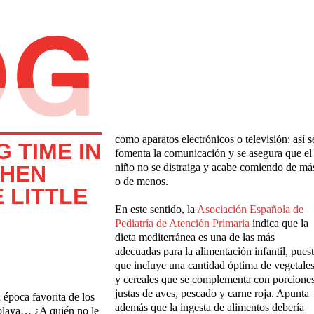
como aparatos electrónicos o televisión: así s
 TIME IN
fomenta la comunicación y se asegura que el
CHEN
niño no se distraiga y acabe comiendo de má
o de menos.
 LITTLE
En este sentido, la
Asociaci
ó
n Espa
ñ
ola de
Pediatr
í
a de Atenci
ó
n Primaria
indica que la
dieta mediterránea es una de las más
adecuadas para la alimentación infantil, pues
que incluye una cantidad óptima de vegetale
y cereales que se complementa con porcione
justas de aves, pescado y carne roja. Apunta
 época favorita de los
además que la ingesta de alimentos debería
, playa… ¿A quién no le