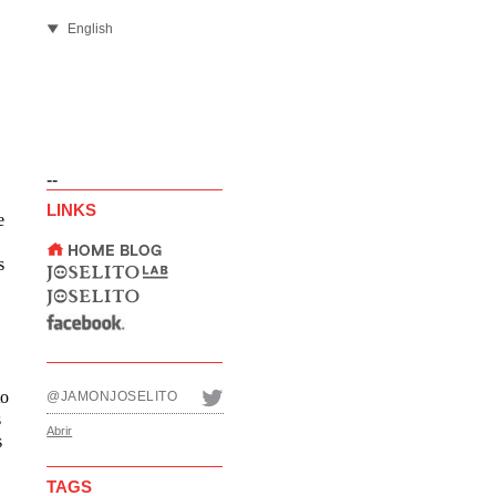
English
--
LINKS
e
s
to
@JAMONJOSELITO
s
Abrir
s
TAGS