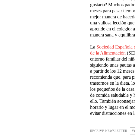
gustaría? Muchos padre
meses para pasar tiempo
mejor manera de hacerl
una valiosa lección que
aprende en el colegio: 
manera sana y equilibra
La
Sociedad Espa
ñ
ola 
de la Alimentaci
ó
n
(SED
entorno familiar del ni
siguiendo
unas pautas a
a partir de
los 12 mese
recomienda que, para p
trastornos en
la dieta, l
los pequeños
de la casa
de comida saludable
y h
ello. También aconseja
horario y lugar en el
mo
evitar
distracciones en 
RECEIVE NEWSLETTER