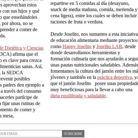
repartirse en 5 comidas al día (desayuno,
s aprovechan estos
snack de media mañana, comida, merienda y
 con sus hijos y qué
cena ligera), entre los cuales se deben incluir
o que enseñándoles
raciones de fruta o verdura.
, por ahora, no se
aprender a comer de
Desde Joselito, nos sumamos a esta iniciativa
da.
de educación alimentaria mediante proyectos
como
Happy Joselito
y
Joselito LAB
, desde
de Diet
é
tica y Ciencias
donde desarrollamos herramientas y
CA) afirma que el
formación culinaria que nos ayudarán a segui
ño
es clave para crezca
unas pautas nutricionales saludables. Además
limenticias
sanas. Así,
fomentamos la cultura del jamón entre los m
s, la SEDCA
jóvenes y también en la
práctica deportiva
, y
revenir
posibles
que el jamón Joselito posee unas propiedad
os padres den
ejemplo a
muy beneficiosas para la llevar a cabo una
 a través del
consumo
dieta equilibrada y saludable
.
acerles partícipe de
n
fijar unas rutinas de
mento de comer y
la mesa,
SUBSCRIBE