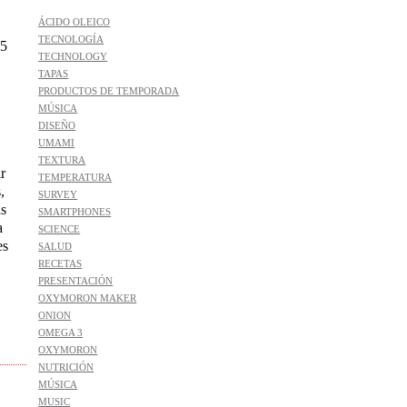
ÁCIDO OLEICO
TECNOLOGÍA
 5
TECHNOLOGY
TAPAS
PRODUCTOS DE TEMPORADA
MÚSICA
DISEÑO
UMAMI
TEXTURA
r
TEMPERATURA
,
SURVEY
ás
SMARTPHONES
a
SCIENCE
es
SALUD
RECETAS
PRESENTACIÓN
OXYMORON MAKER
ONION
OMEGA 3
OXYMORON
NUTRICIÓN
MÚSICA
MUSIC