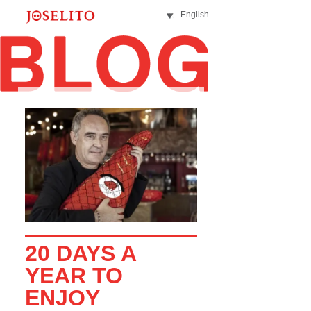
English
20 DAYS A
YEAR TO
ENJOY