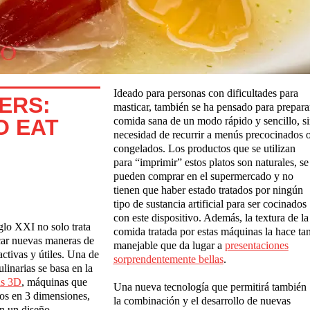
Ideado para personas con dificultades para
ERS:
masticar, también se ha pensado para prepara
O EAT
comida sana de un modo rápido y sencillo, s
necesidad de recurrir a menús precocinados 
congelados. Los productos que se utilizan
para “imprimir” estos platos son naturales, se
pueden comprar en el supermercado y no
tienen que haber estado tratados por ningún
tipo de sustancia artificial para ser cocinados
con este dispositivo. Además, la textura de la
glo XXI no solo trata
comida tratada por estas máquinas la hace ta
scar nuevas maneras de
manejable que da lugar a
presentaciones
activas y útiles. Una de
sorprendentemente bellas
.
ulinarias se basa en la
as 3D
, máquinas que
Una nueva tecnología que permitirá también
tos en 3 dimensiones,
la combinación y el desarrollo de nuevas
on un diseño