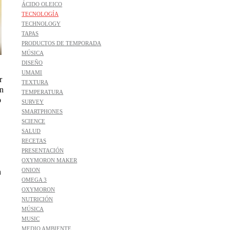
ÁCIDO OLEICO
TECNOLOGÍA
TECHNOLOGY
TAPAS
PRODUCTOS DE TEMPORADA
MÚSICA
DISEÑO
UMAMI
r
TEXTURA
in
TEMPERATURA
o
SURVEY
SMARTPHONES
SCIENCE
SALUD
RECETAS
PRESENTACIÓN
OXYMORON MAKER
ONION
n
OMEGA 3
OXYMORON
NUTRICIÓN
MÚSICA
MUSIC
MEDIO AMBIENTE