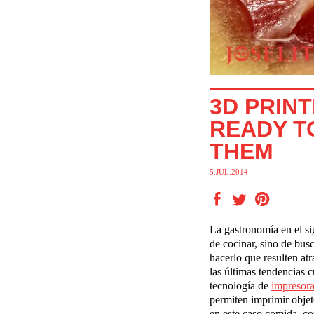
3D PRINT
READY T
THEM
5.JUL.2014
La gastronomía en el si
de cocinar, sino de bu
hacerlo que resulten atr
las últimas tendencias c
tecnología de
impresor
permiten imprimir obje
en este caso comida, c