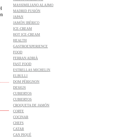
MASSIMILIANO ALAJMO
l
MADRID FUSIÓN
en
JAPAN
JAMÓN IBÉRICO
ICE-CREAM
HOT ICE-CREAM
HEALTH
GASTROEXPERIENCE
FOOD
FERRAN ADRIÀ
FAST FOOD
ESTRELLAS MICHELIN
ELBULLI
DOM PÉRIGNON
DESIGN
CUBIERTOS
CUBIERTOS
CROQUETA DE JAMÓN
CORTE
COCINAR
CHEFS
CATAR
CAN PIQUÉ