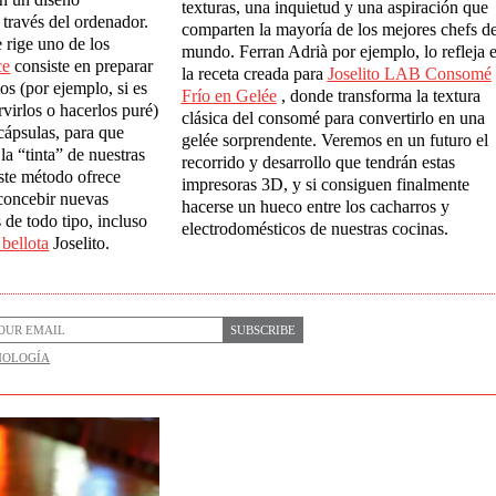
texturas, una inquietud y una aspiración que
través del ordenador.
comparten la mayoría de los mejores chefs de
e rige uno de los
mundo. Ferran Adrià por ejemplo, lo refleja 
ce
consiste en preparar
la receta creada para
Joselito LAB Consom
é
os (por ejemplo, si es
Fr
í
o en Gel
é
e
, donde transforma la textura
rvirlos o hacerlos puré)
clásica del consomé para convertirlo en una
 cápsulas, para que
gelée sorprendente. Veremos en un futuro el
la “tinta” de nuestras
recorrido y desarrollo que tendrán estas
Este método ofrece
impresoras 3D, y si consiguen finalmente
 concebir nuevas
hacerse un hueco entre los cacharros y
 de todo tipo, incluso
electrodomésticos de nuestras cocinas.
 bellota
Joselito.
SUBSCRIBE
NOLOGÍA