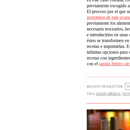
previamente escogido a 
El proceso por el que s
prototipos de este avan
previamente los aliment
necesario trocearlos, he
e introducirlos en unas
éstos se transformen en 
recetas e imprimirlas. 
infinitas opciones para
recetas con ingredientes
con el
jam
ó
n ib
é
rico de
RECEIVE NEWSLETTER
TAGS
JAMÓN IBÉRICO
,
TEC