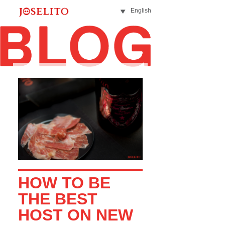
English
HOW TO BE
THE BEST
HOST ON NEW