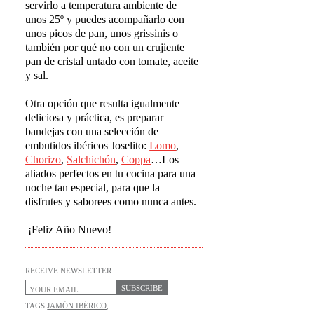
servirlo a temperatura ambiente de
unos 25º y puedes acompañarlo con
unos picos de pan, unos grissinis o
también por qué no con un crujiente
pan de cristal untado con tomate, aceite
y sal.
Otra opción que resulta igualmente
deliciosa y práctica, es preparar
bandejas con una selección de
embutidos ibéricos Joselito:
Lomo
,
Chorizo
,
Salchich
ó
n
,
Coppa
…Los
aliados perfectos en tu cocina para una
noche tan especial, para que la
disfrutes y saborees como nunca antes.
¡Feliz Año Nuevo!
RECEIVE NEWSLETTER
SUBSCRIBE
TAGS
JAMÓN IBÉRICO
,