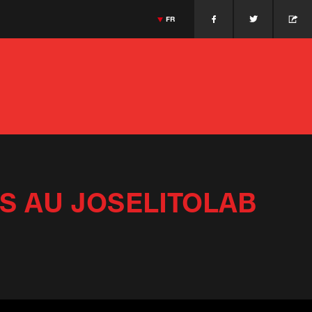
FR
 Japonaise
Jonnie Boer
Cuisine Dutch
Massimiliano Alajmo
Cuisine Italienne
>
ESPAÑOL
SEIJI YAMAMOTO
GIETHROON · PAÍSES BAJOS
JONNIE BOER
>
ENGLISH
PADOUE · ITALIA
MASSIMILIANO ALAJMO
>
PORTUGUÊS
>
ITALIANO
>
DEUTSCH
>
DANSK
>
日本語
>
РУССКИЙ
>
中文
S AU JOSELITOLAB