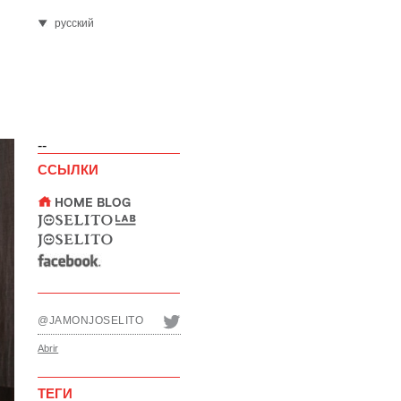
русский
--
ССЫЛКИ
@JAMONJOSELITO
Abrir
ТЕГИ