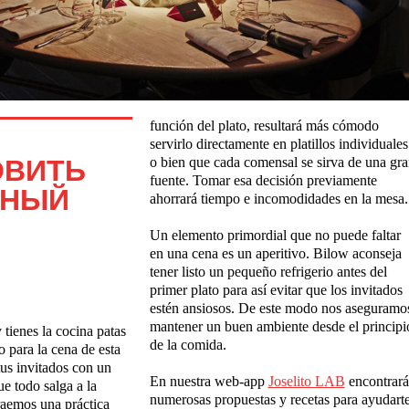
función del plato, resultará más cómodo
servirlo directamente en platillos individuales
ОВИТЬ
o bien que cada comensal se sirva de una gr
fuente. Tomar esa decisión previamente
СНЫЙ
ahorrará tiempo e incomodidades en la mesa.
Un elemento primordial que no puede faltar
en una cena es un aperitivo. Bilow aconseja
tener listo un pequeño refrigerio antes del
primer plato para así evitar que los invitados
estén ansiosos. De este modo nos aseguramo
mantener un buen ambiente desde el principi
 tienes la cocina patas
de la comida.
o para la cena de esta
tus invitados con un
En nuestra web-app
Joselito LAB
encontrará
e todo salga a la
numerosas propuestas y recetas para ayudart
traemos una práctica