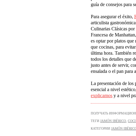
guía de consejos para se
Para asegurar el éxito,
articulista gastronómica
Culinarias Clásicas por 
Francesa de Manhattan,
es optar por platos que
que cocinas, para evita
última hora. También r
todos los detalles que 
justo antes de servir, c
ensalada o el pan para
La presentación de los 
esencial a nivel estéti
explicamos
y a nivel pr
ПОЛУЧАТЬ ИНФОРМАЦИОН
ТЕГИ
JAMÓN IBÉRICO
,
COC
КАТЕГОРИИ
JAMÓN IBÉRIC