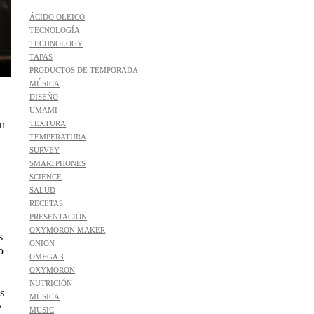
ÁCIDO OLEICO
TECNOLOGÍA
TECHNOLOGY
TAPAS
PRODUCTOS DE TEMPORADA
MÚSICA
DISEÑO
UMAMI
an
TEXTURA
TEMPERATURA
SURVEY
SMARTPHONES
SCIENCE
SALUD
RECETAS
PRESENTACIÓN
OXYMORON MAKER
s
ONION
o
OMEGA 3
OXYMORON
NUTRICIÓN
s
MÚSICA
e
MUSIC