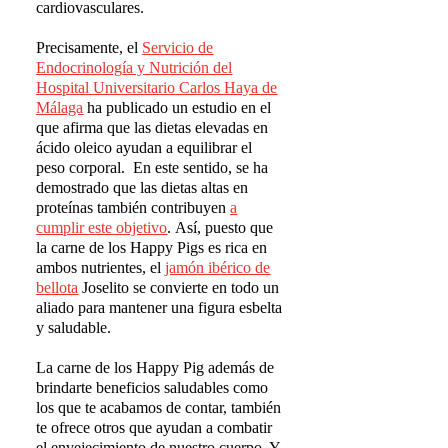
cardiovasculares.
Precisamente, el
Servicio de
Endocrinolog
í
a y Nutrici
ó
n del
Hospital Universitario Carlos Haya de
M
á
laga
ha publicado un estudio en el
que afirma que las dietas elevadas en
ácido oleico ayudan a equilibrar el
peso corporal. En este sentido, se ha
demostrado que las dietas altas en
proteínas también contribuyen
a
cumplir este objetivo
. Así, puesto que
la carne de los Happy Pigs es rica en
ambos nutrientes, el
jam
ó
n ib
é
rico de
bellota
Joselito se convierte en todo un
aliado para mantener una figura esbelta
y saludable.
La carne de los Happy Pig además de
brindarte beneficios saludables como
los que te acabamos de contar, también
te ofrece otros que ayudan a combatir
el envejecimiento de nuestro cuerpo. Y