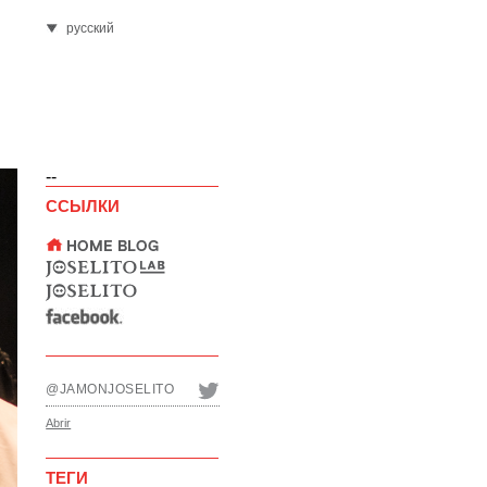
русский
--
ССЫЛКИ
@JAMONJOSELITO
Abrir
ТЕГИ