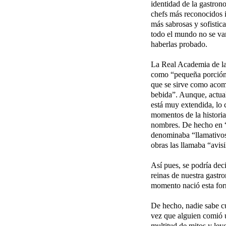
identidad de la gastron
chefs más reconocidos i
más sabrosas y sofistica
todo el mundo no se van
haberlas probado.
La Real Academia de la
como “pequeña porción
que se sirve como aco
bebida”. Aunque, actua
está muy extendida, lo c
momentos de la historia
nombres. De hecho en “
denominaba “llamativo
obras las llamaba “avisi
Así pues, se podría deci
reinas de nuestra gastr
momento nació esta fo
De hecho, nadie sabe c
vez que alguien comió 
multitud de mitos y ley