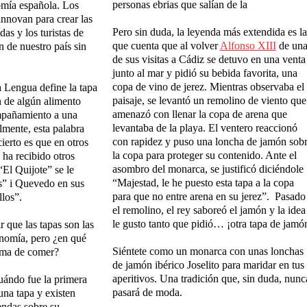
personas ebrias que salían de la
omía española. Los
nnovan para crear las
Pero sin duda, la leyenda más extendida es la
das y los turistas de
que cuenta que al volver
Alfonso XIII
de un
 de nuestro país sin
de sus visitas a Cádiz se detuvo en una venta
junto al mar y pidió su bebida favorita, una
copa de vino de jerez. Mientras observaba el
 Lengua define la tapa
paisaje, se levantó un remolino de viento que
 de algún alimento
amenazó con llenar la copa de arena que
mpañamiento a una
levantaba de la playa. El ventero reaccionó
lmente, esta palabra
con rapidez y puso una loncha de jamón sob
ierto es que en otros
la copa para proteger su contenido. Ante el
 ha recibido otros
asombro del monarca, se justificó diciéndole
El Quijote” se le
“Majestad, le he puesto esta tapa a la copa
s” i Quevedo en sus
para que no entre arena en su jerez”. Pasado
llos”.
el remolino, el rey saboreó el jamón y la idea
le gusto tanto que pidió… ¡otra tapa de jamó
r que las tapas son las
onomía, pero ¿en qué
Siéntete como un monarca con unas lonchas
rma de comer?
de jamón ibérico Joselito para maridar en tus
aperitivos. Una tradición que, sin duda, nunc
uándo fue la primera
pasará de moda.
una tapa y existen
endas sobre su