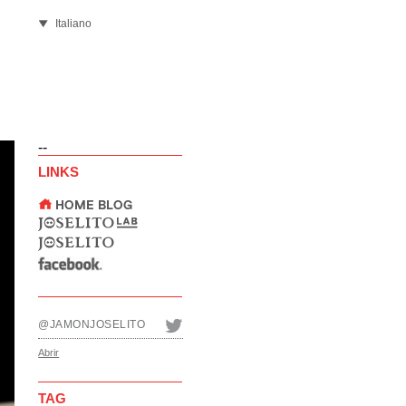
Italiano
--
LINKS
@JAMONJOSELITO
Abrir
TAG