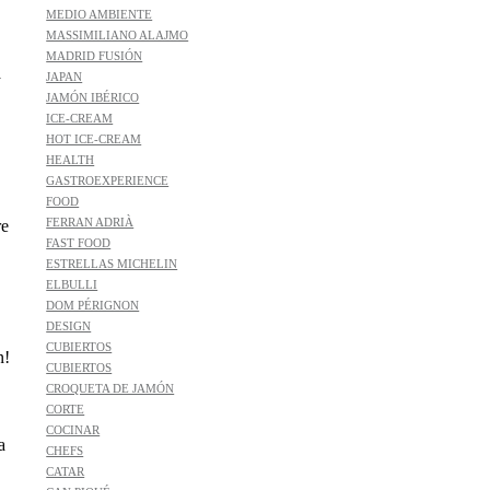
MEDIO AMBIENTE
MASSIMILIANO ALAJMO
MADRID FUSIÓN
a
JAPAN
JAMÓN IBÉRICO
ICE-CREAM
HOT ICE-CREAM
HEALTH
GASTROEXPERIENCE
FOOD
FERRAN ADRIÀ
re
FAST FOOD
ESTRELLAS MICHELIN
ELBULLI
DOM PÉRIGNON
DESIGN
CUBIERTOS
n!
CUBIERTOS
CROQUETA DE JAMÓN
CORTE
COCINAR
a
CHEFS
CATAR