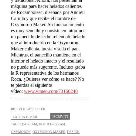
y tradicional. Ahora, nos presentan la
máquina para hacer helados calientes
de Rocambolesc, diseñada por Andreu
Carulla y que recibe el nombre de
Oxymoron Maker. Su funcionamiento
es muy sencillo y consiste en introducir
un panecillo de leche relleno de helado
que al introducirlo en la Oxymoron
Maker calienta, tuesta y sella el pan.
Mientras, el panecillo mantiene en el
interior el helado intacto y el resultado
no puede más sugerente. Incluso graba
la R representativa de los hermanos
Roca. ¿Quieres ver cómo se hace? No
te pierdas el siguiente
vídeo:
www.vimeo.com/73160240
RICEVI NEWSLETTER
ISCRIVITI
TAG
ICE-CREAM
,
HOT ICE-CREAM
,
OXYMORON
,
OXYMORON MAKER
,
DESIGN