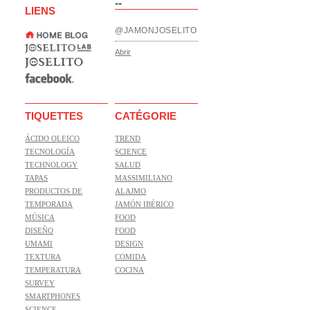
--
LIENS
@JAMONJOSELITO
Abrir
TIQUETTES
CATÉGORIE
ÁCIDO OLEICO
TREND
TECNOLOGÍA
SCIENCE
TECHNOLOGY
SALUD
TAPAS
MASSIMILIANO
PRODUCTOS DE
ALAJMO
TEMPORADA
JAMÓN IBÉRICO
MÚSICA
FOOD
DISEÑO
FOOD
UMAMI
DESIGN
TEXTURA
COMIDA
TEMPERATURA
COCINA
SURVEY
SMARTPHONES
SCIENCE