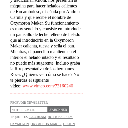
y tradicional. Ahora, nos presentan la
máquina para hacer helados calientes
de Rocambolesc, diseñada por Andreu
Carulla y que recibe el nombre de
Oxymoron Maker. Su funcionamiento
es muy sencillo y consiste en introducir
un panecillo de leche relleno de helado
que al introducirlo en la Oxymoron
Maker calienta, tuesta y sella el pan.
Mientras, el panecillo mantiene en el
interior el helado intacto y el resultado
no puede más sugerente. Incluso graba
la R representativa de los hermanos
Roca. ¿Quieres ver cómo se hace? No
te pierdas el siguiente
vídeo:
www.vimeo.com/73160240
RECEVOIR NEWSLETTER
S'ABONNER
TIQUETTES
ICE-CREAM
,
HOT ICE-CREAM
,
OXYMORON
,
OXYMORON MAKER
,
DESIGN