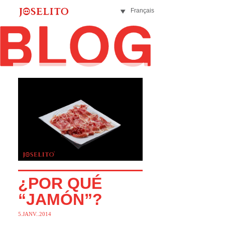
Français
¿POR QUÉ
“JAMÓN”?
5.JANV..2014