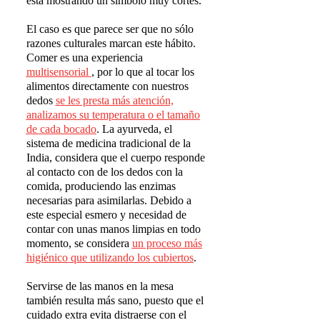
está mostrando un símbolo muy cortés.
El caso es que parece ser que no sólo
razones culturales marcan este hábito.
Comer es una experiencia
multisensorial
, por lo que al tocar los
alimentos directamente con nuestros
dedos
se les presta m
á
s atenci
ó
n,
analizamos su temperatura o el tama
ñ
o
de cada bocado
. La ayurveda, el
sistema de medicina tradicional de la
India, considera que el cuerpo responde
al contacto con de los dedos con la
comida, produciendo las enzimas
necesarias para asimilarlas. Debido a
este especial esmero y necesidad de
contar con unas manos limpias en todo
momento, se considera
un proceso m
á
s
higi
é
nico que utilizando los cubiertos
.
Servirse de las manos en la mesa
también resulta más sano, puesto que el
cuidado extra evita distraerse con el