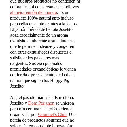
que nuestros productos no contienen ni
colorantes, ni conservantes, ni aditivos
al mejor jam
ó
n del mundo
. Es un
producto 100% natural apto incluso
para celiacos e intolerantes a la lactosa.
El jamón ibérico de bellota Joselito
goza especialmente de un aroma
exquisito e inherente a su naturaleza
que le permite codearse y congeniar
con otras exquisiteces dispuestas a
satisfacer los paladares más
exigentes. Sus excepcionales
propiedades organolépticas le vienen
conferidas, precisamente, de la dieta
natural que siguen los Happy Pig
Joselito
Así, el pasado martes en Barcelona,
Joselito y
Dom P
é
rignon
se unieron
para ofrecer una GastroExperience,
organizada por
Gourmet
’
s Club
. Una
pareja de productos gourmet que no
solo están en constante innovación,