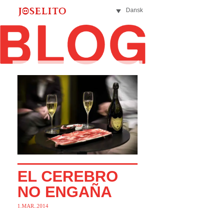
Dansk
EL CEREBRO
NO ENGAÑA
1.MAR..2014