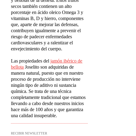
y bellotas de la dehesa. Estos frutos
secos también contienen un alto
porcentaje en ácido oleico Omega 3 y
vitaminas B, D y hierro, componentes
que, aparte de mejorar las defensas,
contribuyen igualmente a prevenir el
riesgo de padecer enfermedades
cardiovasculares y a ralentizar el
envejecimiento del cuerpo.
Las propiedades del
jam
ó
n ib
é
rico de
bellota
Joselito son adquiridas de
manera natural, puesto que en nuestro
proceso de producción no interviene
ningún tipo de aditivo ni sustancia
química. Se trata de una técnica
completamente tradicional que estamos
llevando a cabo desde nuestros inicios
hace más de 100 años y que garantiza
una calidad insuperable.
RECIBIR NEWSLETTER