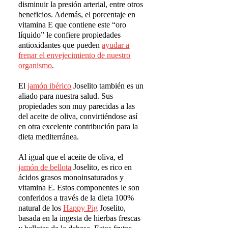
disminuir la presión arterial, entre otros
beneficios. Además, el porcentaje en
vitamina E que contiene este “oro
líquido” le confiere propiedades
antioxidantes que pueden
ayudar a
frenar el envejecimiento de nuestro
organismo
.
El
jam
ó
n ib
é
rico
Joselito también es un
aliado para nuestra salud. Sus
propiedades son muy parecidas a las
del aceite de oliva, convirtiéndose así
en otra excelente contribución para la
dieta mediterránea.
Al igual que el aceite de oliva, el
jam
ó
n de bellota
Joselito, es rico en
ácidos grasos monoinsaturados y
vitamina E. Estos componentes le son
conferidos a través de la dieta 100%
natural de los
Happy Pig
Joselito,
basada en la ingesta de hierbas frescas