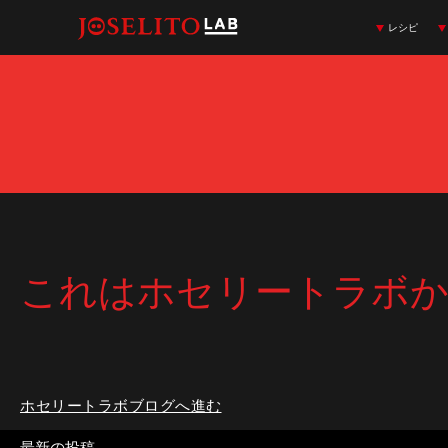
レシピ
Española
Nou Manolín
Cocina Española
Eneko Atxa
Bittor Arginzoniz
Cocina Española
ALICANTE · ESPAÑA
NOU MANOLÍN
BIZKAIA · ESPAÑA
ENEKO ATXA
AXPE (VIZCAYA) · ESPAÑA
BITTOR ARGINZONIZ
Ferrán Adriá
バルセロナ · ESPAÑA
これはホセリートラボ
ホセリートラボブログへ進む