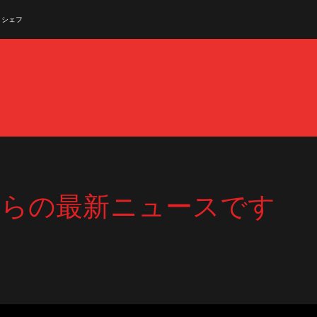
シェフ
Yannick Alleno
Cocina Francesa
ヨアヒム・ビスラー
ドイツ料理
日本料理
Seiji Yama
オラ
PARIS · FRANCIA
YANNICK ALLENO
ヨアヒム・ビスラー
KÖLN · ALEMANIA
SEIJI YAMAMOTO
東京都 · 
からの最新ニュースです