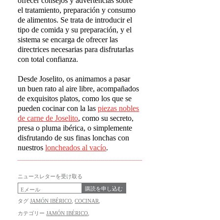
ofrecer consejos y advertencias sobre
el tratamiento, preparación y consumo
de alimentos. Se trata de introducir el
tipo de comida y su preparación, y el
sistema se encarga de ofrecer las
directrices necesarias para disfrutarlas
con total confianza.
Desde Joselito, os animamos a pasar
un buen rato al aire libre, acompañados
de exquisitos platos, como los que se
pueden cocinar con la las
piezas nobles
de carne de Joselito
, como su secreto,
presa o pluma ibérica, o simplemente
disfrutando de sus finas lonchas con
nuestros
loncheados al vac
í
o
.
ニュースレターを受け取る
購読を申し込む
タグ
JAMÓN IBÉRICO
,
COCINAR
,
カテゴリー
JAMÓN IBÉRICO
,