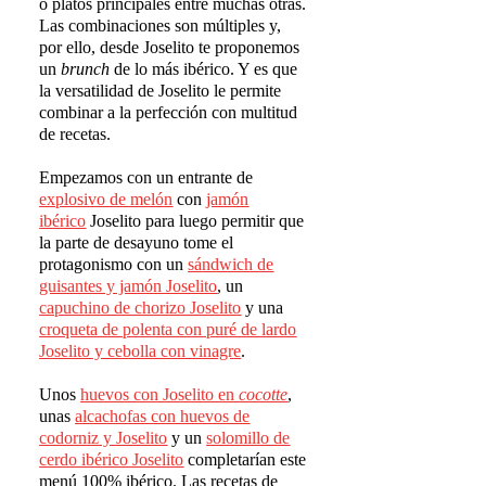
o platos principales entre muchas otras.
Las combinaciones son múltiples y,
por ello, desde Joselito te proponemos
un
brunch
de lo más ibérico. Y es que
la versatilidad de Joselito le permite
combinar a la perfección con multitud
de recetas.
Empezamos con un entrante de
explosivo de mel
ó
n
con
jam
ó
n
ib
é
rico
Joselito para luego permitir que
la parte de desayuno tome el
protagonismo con un
s
á
ndwich de
guisantes y jam
ó
n Joselito
, un
capuchino de chorizo Joselito
y una
croqueta de polenta con pur
é
de lardo
Joselito y cebolla con vinagr
e
.
Unos
huevos con Joselito en
cocotte
,
unas
alcachofas con huevos de
codorniz y Joselito
y un
solomillo de
cerdo ib
é
rico Joselito
completarían este
menú 100% ibérico. Las recetas de