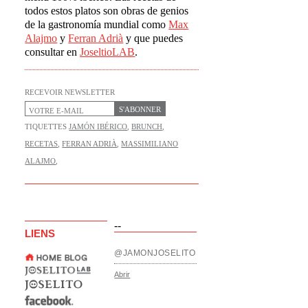
todos estos platos son obras de genios
de la gastronomía mundial como
Max
Alajmo
y
Ferran Adrià
y que puedes
consultar en
JoseltioLAB
.
RECEVOIR NEWSLETTER
S'ABONNER
TIQUETTES
JAMÓN IBÉRICO
,
BRUNCH
,
RECETAS
,
FERRAN ADRIÀ
,
MASSIMILIANO
ALAJMO
,
--
LIENS
@JAMONJOSELITO
Abrir