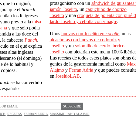
protagonismo con un
s
á
ndwich de guisantes 
s que lo originó,
jam
ó
n Joselito
, un
capuchino de chorizo
egura que el
brunch
Joselito
y una
croqueta de polenta con pur
é
d
entían los feligreses
lardo Joselito y cebolla con vinagr
e
.
ayuno previo a la
misa
ñ
ana
y que sólo podía
Unos
huevos con Joselito en
cocotte
, unas
omida a las doce del
alcachofas con huevos de codorniz y
, la cabecera
Punch
,
Joselito
y un
solomillo de cerdo ib
é
rico
ículo en el qué explica
Joselito
completarían este menú 100% ibérico
ases altas inglesas
Las recetas de todos estos platos son obras d
descanso (el domingo)
genios de la gastronomía mundial como
Max
e de lo habitual y
Alajmo
y
Ferran Adrià
y que puedes consulta
 copiosa.
en
JoseltioLAB
.
runch
se ha convertido
s españoles
SUBSCRIBE
NCH
,
RECETAS
,
FERRAN ADRIÀ
,
MASSIMILIANO ALAJMO
,