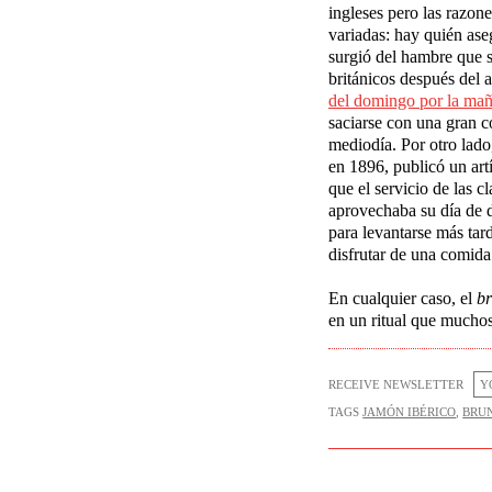
ingleses pero las razone
variadas: hay quién as
surgió del hambre que s
británicos después del 
del domingo por la ma
saciarse con una gran c
mediodía. Por otro lado
en 1896, publicó un art
que el servicio de las cl
aprovechaba su día de 
para levantarse más tard
disfrutar de una comida
En cualquier caso, el
b
en un
ritual que mucho
RECEIVE NEWSLETTER
TAGS
JAMÓN IBÉRICO
,
BRU