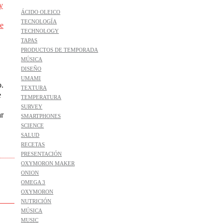
y
ÁCIDO OLEICO
TECNOLOGÍA
e
TECHNOLOGY
TAPAS
PRODUCTOS DE TEMPORADA
MÚSICA
DISEÑO
UMAMI
.
TEXTURA
e
TEMPERATURA
SURVEY
r
SMARTPHONES
SCIENCE
SALUD
RECETAS
PRESENTACIÓN
OXYMORON MAKER
ONION
OMEGA 3
OXYMORON
NUTRICIÓN
MÚSICA
MUSIC