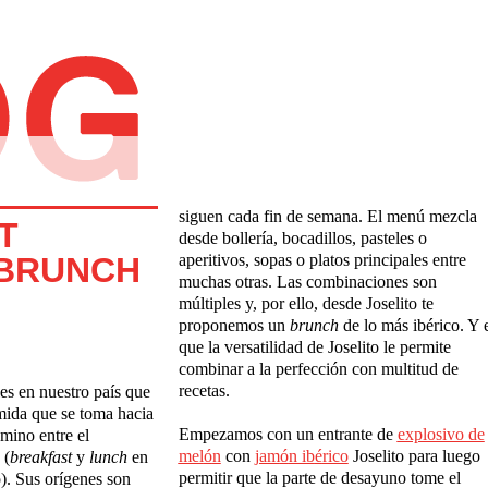
siguen cada fin de semana. El menú mezcla
T
desde bollería, bocadillos, pasteles o
 BRUNCH
aperitivos, sopas o platos principales entre
muchas otras. Las combinaciones son
múltiples y, por ello, desde Joselito te
proponemos un
brunch
de lo más ibérico. Y 
que la versatilidad de Joselito le permite
combinar a la perfección con multitud de
recetas.
es en nuestro país que
mida que se toma hacia
Empezamos con un entrante de
explosivo de
mino entre el
mel
ó
n
con
jam
ó
n ib
é
rico
Joselito para luego
 (
breakfast
y
lunch
en
permitir que la parte de desayuno tome el
o). Sus orígenes son