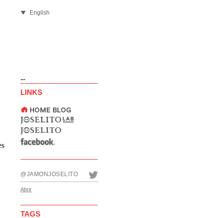
English
--
LINKS
es
@JAMONJOSELITO
Abrir
TAGS