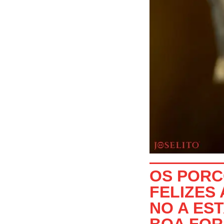
OS POR
FELIZES
NO A ES