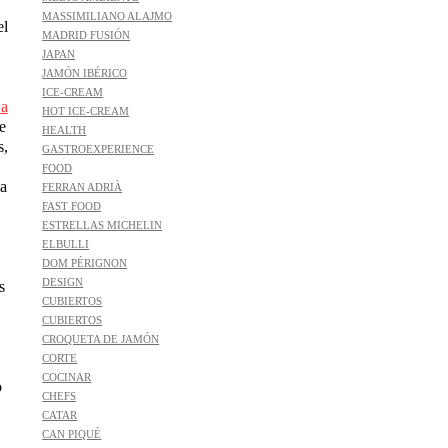
MASSIMILIANO ALAJMO
el
MADRID FUSIÓN
JAPAN
JAMÓN IBÉRICO
ICE-CREAM
n
a
HOT ICE-CREAM
e
HEALTH
s,
GASTROEXPERIENCE
FOOD
na
FERRAN ADRIÀ
FAST FOOD
ESTRELLAS MICHELIN
ELBULLI
DOM PÉRIGNON
DESIGN
s
CUBIERTOS
CUBIERTOS
CROQUETA DE JAMÓN
CORTE
COCINAR
o
CHEFS
CATAR
CAN PIQUÉ