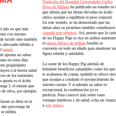
RMA
Nutrici
ó
n del Hospital Universitario Carlos
Haya de M
á
laga
ha publicado un estudio en 
que afirma que las dietas elevadas en ácido
oleico ayudan a equilibrar el peso corporal.
En este sentido, se ha demostrado que las
dietas altas en proteínas también contribuye
del año en que más
cumplir este objetivo
. Así, puesto que la carn
bien con nuestro
de los Happy Pigs es rica en ambos nutriente
 de lucirlo sino también
el
jam
ó
n ib
é
rico de bellota
Joselito se
so adecuado debido a
convierte en todo un aliado para mantener u
El
jam
ó
n
figura esbelta y saludable.
 de aportar un sabor
utar en estos días
La carne de los Happy Pig además de
iene propiedades
brindarte beneficios saludables como los que
ibuyen a la buena salud
te acabamos de contar, también te ofrece otro
no de los nutrientes
que ayudan a combatir el envejecimiento de
 aporta es el ácido
nuestro cuerpo. Y si además su sabor es
Omega 3, el mismo que
excepcional, la combinación ya es
e de oliva, por ejemplo.
perfecta. Para conocer más sobre estas
ventajas nutritivas y de salud, echa un vistaz
 basan su dieta
en la
a
este enlace
.
 alto porcentaje de
o
se infiltra