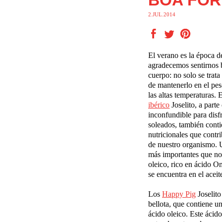
BOA FO
2.JUL.2014
El verano es la época 
agradecemos sentirnos 
cuerpo: no solo se trata
de mantenerlo en el pe
las altas temperaturas. 
ib
é
rico
Joselito, a parte
inconfundible para disfr
soleados, también cont
nutricionales que contr
de nuestro organismo. U
más importantes que nos
oleico, rico en ácido 
se encuentra en el aceit
Los
Happy Pig
Joselito
bellota, que contiene
un
ácido oleico. Este ácid