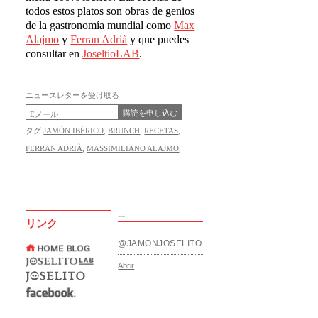
todos estos platos son obras de genios
de la gastronomía mundial como
Max
Alajmo
y
Ferran Adrià
y que puedes
consultar en
JoseltioLAB
.
ニュースレターを受け取る
購読を申し込む
タグ
JAMÓN IBÉRICO
,
BRUNCH
,
RECETAS
,
FERRAN ADRIÀ
,
MASSIMILIANO ALAJMO
,
--
リンク
@JAMONJOSELITO
Abrir