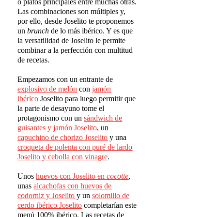
o platos principales entre muchas otras.
Las combinaciones son múltiples y,
por ello, desde Joselito te proponemos
un
brunch
de lo más ibérico. Y es que
la versatilidad de Joselito le permite
combinar a la perfección con multitud
de recetas.
Empezamos con un entrante de
explosivo de mel
ó
n
con
jam
ó
n
ib
é
rico
Joselito para luego permitir que
la parte de desayuno tome el
protagonismo con un
s
á
ndwich de
guisantes y jam
ó
n Joselito
, un
capuchino de chorizo Joselito
y una
croqueta de polenta con pur
é
de lardo
Joselito y cebolla con vinagr
e
.
Unos
huevos con Joselito en
cocotte
,
unas
alcachofas con huevos de
codorniz y Joselito
y un
solomillo de
cerdo ib
é
rico Joselito
completarían este
menú 100% ibérico. Las recetas de