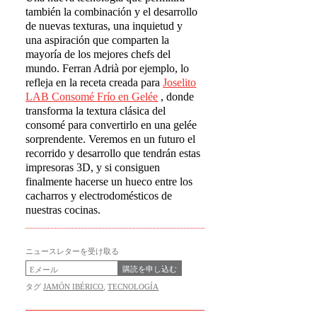
también la combinación y el desarrollo
de nuevas texturas, una inquietud y
una aspiración que comparten la
mayoría de los mejores chefs del
mundo. Ferran Adrià por ejemplo, lo
refleja en la receta creada para
Joselito
LAB Consom
é
Fr
í
o en Gel
é
e
, donde
transforma la textura clásica del
consomé para convertirlo en una gelée
sorprendente. Veremos en un futuro el
recorrido y desarrollo que tendrán estas
impresoras 3D, y si consiguen
finalmente hacerse un hueco entre los
cacharros y electrodomésticos de
nuestras cocinas.
ニュースレターを受け取る
購読を申し込む
タグ
JAMÓN IBÉRICO
,
TECNOLOGÍA