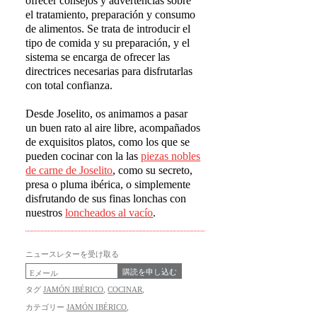
ofrecer consejos y advertencias sobre
el tratamiento, preparación y consumo
de alimentos. Se trata de introducir el
tipo de comida y su preparación, y el
sistema se encarga de ofrecer las
directrices necesarias para disfrutarlas
con total confianza.
Desde Joselito, os animamos a pasar
un buen rato al aire libre, acompañados
de exquisitos platos, como los que se
pueden cocinar con la las
piezas nobles
de carne de Joselito
, como su secreto,
presa o pluma ibérica, o simplemente
disfrutando de sus finas lonchas con
nuestros
loncheados al vac
í
o
.
ニュースレターを受け取る
購読を申し込む
タグ
JAMÓN IBÉRICO
,
COCINAR
,
カテゴリー
JAMÓN IBÉRICO
,